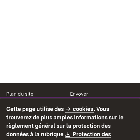
Plan du site
Envoyer
Mentions légales
Protection des données
Cette page utilise des
cookies
. Vous
Mode d'emploi
Déclaration sur
trouverez de plus amples informations sur le
l'accessibilité
règlement général sur la protection des
Contact
Signaler un lien brisé
Download:
données à la rubrique
Protection des