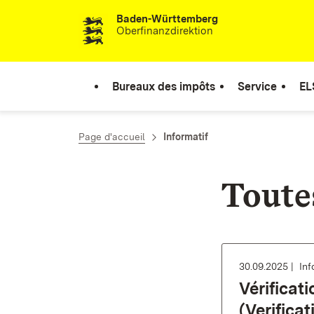
Baden-Württemberg
Passer au contenu
Oberfinanzdirektion
Bureaux des impôts
Service
EL
Page d'accueil
Informatif
Toute
30.09.2025
Inf
Vérificat
(Verifica