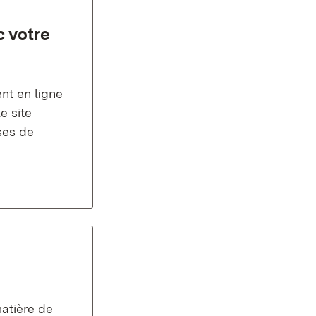
c votre
nt en ligne
e site
ses de
matière de