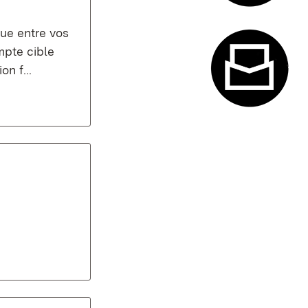
Système de
ue entre vos
mpte cible
n f...
Formulaire