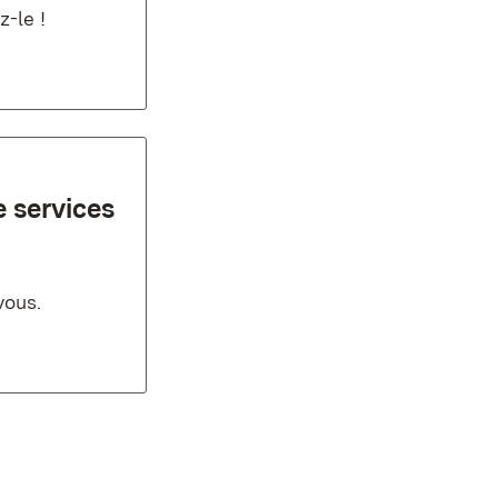
z-le !
e services
vous.