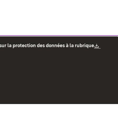
Downlo
sur la protection des données à la rubrique
les
Protection des données
Mode d'emploi
accessibilité
Contact
Signaler un lien brisé