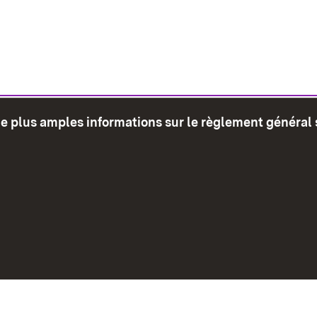
de plus amples informations sur le règlement général 
glet)
Plan du site
Envoyer
Mentions léga
Déclaration sur l'