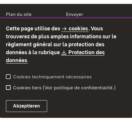
Plan du site
Envoyer
Mentions légales
Protection des données
Cette page utilise des
cookies
. Vous
Mode d'emploi
Déclaration sur
trouverez de plus amples informations sur le
l'accessibilité
règlement général sur la protection des
Contact
Signaler un lien brisé
Download:
données à la rubrique
Protection des
(S’ouvre dans un nouvel onglet)
données
.
Cookies techniquement nécessaires
Cookies tiers (Voir politique de confidentialité.)
Akzeptieren
Chatbot fiscal ouvrir
Système de rendez-vous et 
Formulaire de con