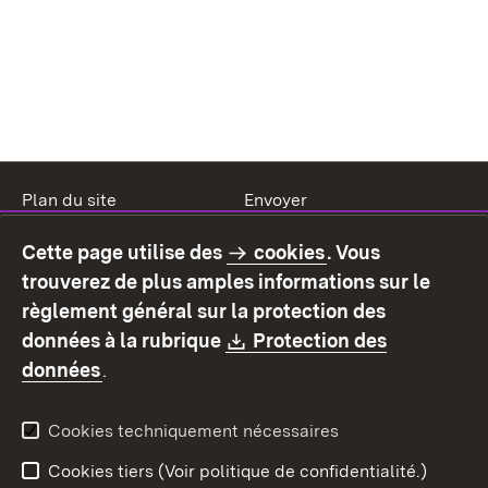
Plan du site
Envoyer
Mentions légales
Protection des données
Cette page utilise des
cookies
. Vous
Mode d'emploi
Déclaration sur
trouverez de plus amples informations sur le
l'accessibilité
règlement général sur la protection des
Contact
Signaler un lien brisé
Download:
données à la rubrique
Protection des
(S’ouvre dans un nouvel onglet)
données
.
Cookies techniquement nécessaires
Cookies tiers (Voir politique de confidentialité.)