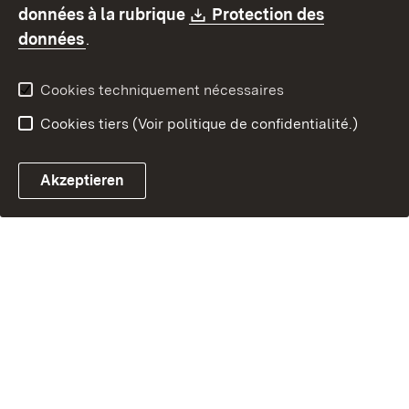
Contact
Signaler un lien brisé
Download:
données à la rubrique
Protection des
(S’ouvre dans un nouvel onglet)
données
.
Cookies techniquement nécessaires
Cookies tiers (Voir politique de confidentialité.)
Akzeptieren
Chatbot fiscal ouvrir
Système de rendez-vous et 
Formulaire de con