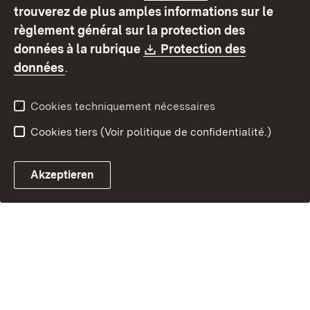
Mode d'emploi
Déclaration sur
trouverez de plus amples informations sur le
l'accessibilité
règlement général sur la protection des
Contact
Signaler un lien brisé
Download:
données à la rubrique
Protection des
(S’ouvre dans un nouvel onglet)
données
.
Cookies techniquement nécessaires
Cookies tiers (Voir politique de confidentialité.)
Akzeptieren
Chatbot fiscal ouvrir
Système de rendez-vous et 
Formulaire de con