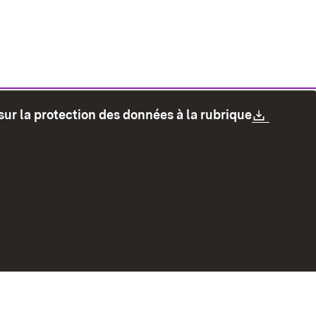
Downlo
sur la protection des données à la rubrique
les
Protection des données
Mode d'emploi
accessibilité
Contact
Signaler un lien brisé