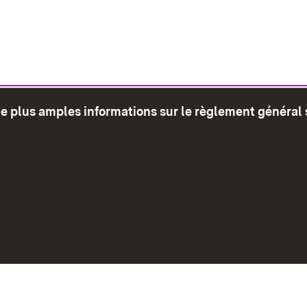
de plus amples informations sur le règlement général 
glet)
Plan du site
Envoyer
Mentions léga
Déclaration sur l'