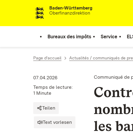
Baden-Württemberg
Passer au contenu
Oberfinanzdirektion
Bureaux des impôts
Service
EL
Page d'accueil
Actualités / communiqués de pr
Communiqué de pr
07.04.2026
Contrô
Temps de lecture:
1 Minute
nomb
Teilen
les ba
Text vorlesen