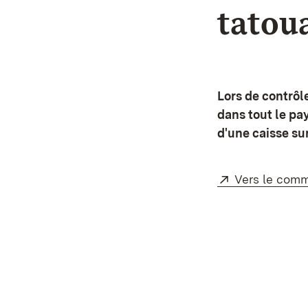
tatoua
Lors de contrôl
dans tout le pa
d'une caisse su
Externe:
Vers le com