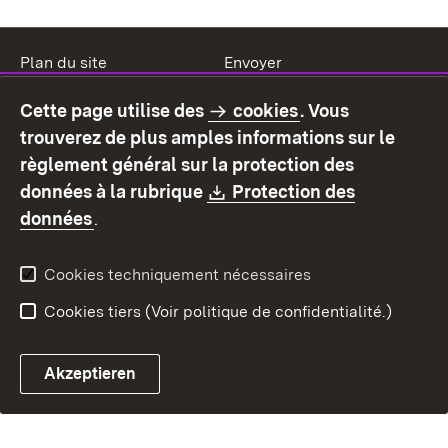
Plan du site
Envoyer
Mentions légales
Protection des données
Cette page utilise des
cookies
. Vous
Mode d'emploi
Déclaration sur
trouverez de plus amples informations sur le
l'accessibilité
règlement général sur la protection des
Contact
Signaler un lien brisé
Download:
données à la rubrique
Protection des
(S’ouvre dans un nouvel onglet)
données
.
Cookies techniquement nécessaires
Cookies tiers (Voir politique de confidentialité.)
Akzeptieren
Chatbot fiscal ouvrir
Système de rendez-vous et 
Formulaire de con