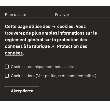
Plan du site
Envoyer
Mentions légales
Protection des données
Cette page utilise des
cookies
. Vous
Mode d'emploi
Déclaration sur
trouverez de plus amples informations sur le
l'accessibilité
règlement général sur la protection des
Contact
Signaler un lien brisé
Download:
données à la rubrique
Protection des
(S’ouvre dans un nouvel onglet)
données
.
Cookies techniquement nécessaires
Cookies tiers (Voir politique de confidentialité.)
Akzeptieren
Chatbot fiscal ouvrir
Système de rendez-vous et 
Formulaire de con