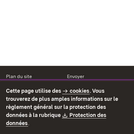
Plan du site
Envoyer
Mentions légales
Protection des données
Cette page utilise des
cookies
. Vous
Mode d'emploi
Déclaration sur
trouverez de plus amples informations sur le
l'accessibilité
règlement général sur la protection des
Contact
Signaler un lien brisé
Download:
données à la rubrique
Protection des
(S’ouvre dans un nouvel onglet)
données
.