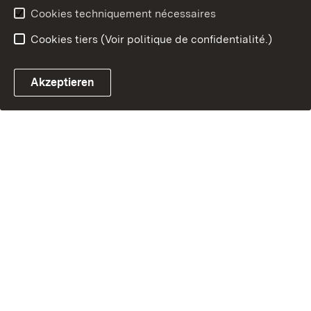
Cookies techniquement nécessaires
Cookies tiers (Voir politique de confidentialité.)
Akzeptieren
Chatbot fiscal ouvrir
Système de rendez-vous et 
Formulaire de con