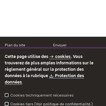
Plan du site
Envoyer
Mentions légales
Protection des données
Cette page utilise des
cookies
. Vous
Mode d'emploi
Déclaration sur
trouverez de plus amples informations sur le
l'accessibilité
règlement général sur la protection des
Contact
Signaler un lien brisé
Download:
données à la rubrique
Protection des
(S’ouvre dans un nouvel onglet)
données
.
Cookies techniquement nécessaires
Cookies tiers (Voir politique de confidentialité.)