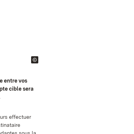
e entre vos
pte cible sera
.
ours effectuer
tinataire
ndantes sous la