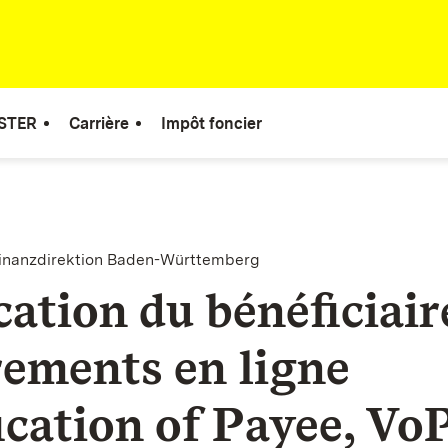
STER
Carrière
Impôt foncier
finanzdirektion Baden-Württemberg
cation du bénéficiai
rements en ligne
ication of Payee, Vo