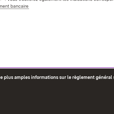
ment bancaire
de plus amples informations sur le règlement général 
glet)