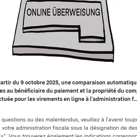
partir du 9 octobre 2025, une comparaison automatiqu
es au bénéficiaire du paiement et la propriété du com
uée pour les virements en ligne à l'administration f..
s questions ou des malentendus, veuillez à l'avenir touj
votre administration fiscale sous la désignation de des
>". Vous trouverez également les indications correspo