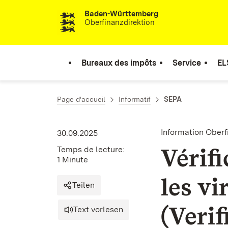
Baden-Württemberg
Passer au contenu
Oberfinanzdirektion
Bureaux des impôts
Service
EL
Page d'accueil
Informatif
SEPA
Information Ober
30.09.2025
Vérifi
Temps de lecture:
1 Minute
les vi
Teilen
(Verif
Text vorlesen