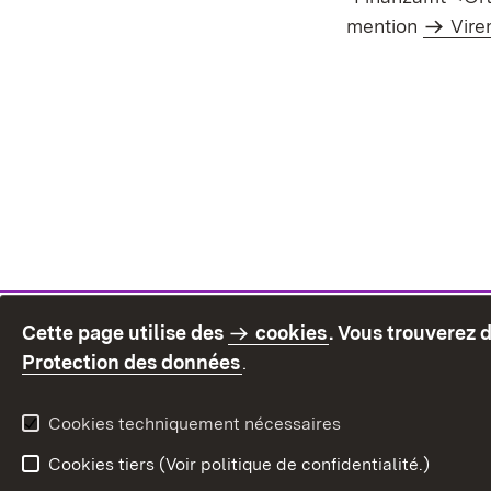
mention
Vire
Cette page utilise des
cookies
. Vous trouverez 
(S’ouvre dans un nouvel on
Protection des données
.
Cookies techniquement nécessaires
Cookies tiers (Voir politique de confidentialité.)