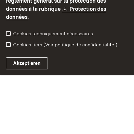
règlement général sur la protection des
Contact
Signaler un lien brisé
Download:
données à la rubrique
Protection des
(S’ouvre dans un nouvel onglet)
données
.
Cookies techniquement nécessaires
Cookies tiers (Voir politique de confidentialité.)
Akzeptieren
Chatbot fiscal ouvrir
Système de rendez-vous et 
Formulaire de con