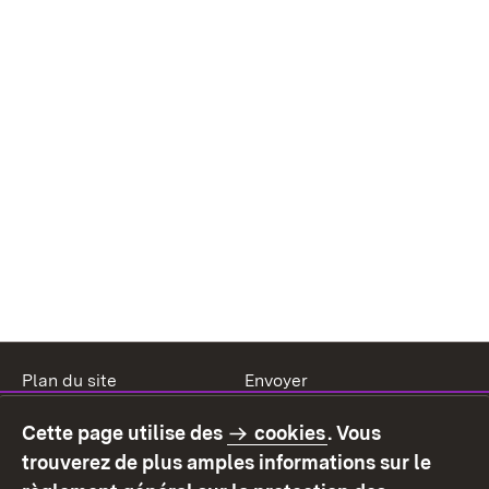
Plan du site
Envoyer
Mentions légales
Protection des données
Cette page utilise des
cookies
. Vous
Mode d'emploi
Déclaration sur
trouverez de plus amples informations sur le
l'accessibilité