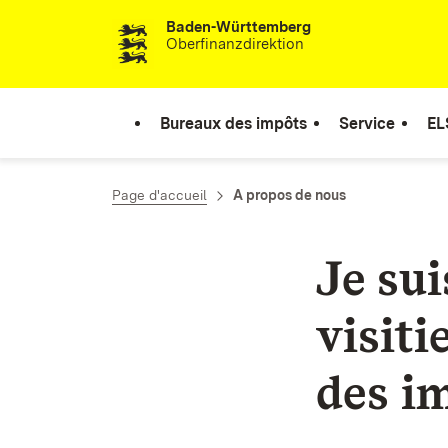
Baden-Württemberg
Passer au contenu
Oberfinanzdirektion
Bureaux des impôts
Service
EL
Page d'accueil
A propos de nous
Je su
visiti
des i