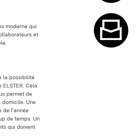
Système de
ces moderne qui
llaborateurs et
le.
Formulaire
 la possibilité
se ELSTER. Cela
ous permet de
e domicile. Une
e de l'année
oup de temps. Un
ts qui doivent