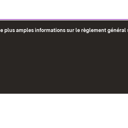
de plus amples informations sur le règlement général 
glet)
Plan du site
Envoyer
Mentions léga
Déclaration sur l'