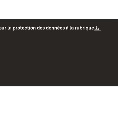
Downlo
sur la protection des données à la rubrique
les
Protection des données
Mode d'emploi
accessibilité
Contact
Signaler un lien brisé