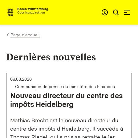
Passer au contenu
Accessibil
Baden-Württemberg
Oberfinanzdirektion
Page d'accueil
Dernières nouvelles
06.08.2026
Communiqué de presse du ministère des Finances
Nouveau directeur du centre des
impôts Heidelberg
Mathias Brecht est le nouveau directeur du
centre des impôts d'Heidelberg. Il succède à
Thomas Riedel, qui a pris sa retraite le 1er