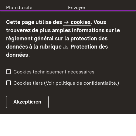
Plan du site
Envoyer
Mentions légales
Protection des données
Cette page utilise des
cookies
. Vous
Mode d'emploi
Déclaration sur
trouverez de plus amples informations sur le
l'accessibilité
règlement général sur la protection des
Contact
Signaler un lien brisé
Download:
données à la rubrique
Protection des
(S’ouvre dans un nouvel onglet)
données
.
Cookies techniquement nécessaires
Cookies tiers (Voir politique de confidentialité.)
Akzeptieren
Chatbot fiscal ouvrir
Système de rendez-vous et 
Formulaire de con