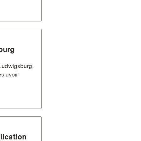
burg
'Ludwigsburg.
ès avoir
lication