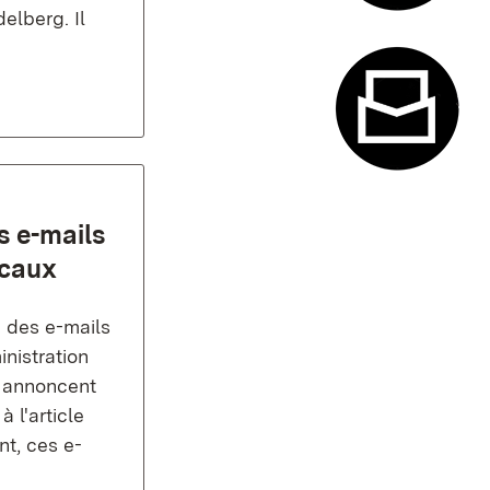
elberg. Il
Système de
Formulaire
s e-mails
scaux
 des e-mails
nistration
s annoncent
l'article
nt, ces e-