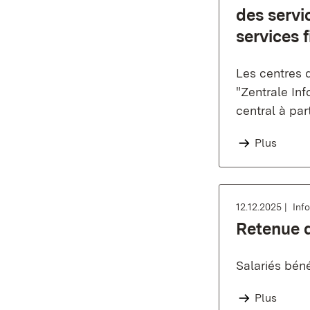
des servi
services 
Les centres d
"Zentrale In
central à part
Plus
12.12.2025
Inf
Retenue d
Salariés béné
Plus