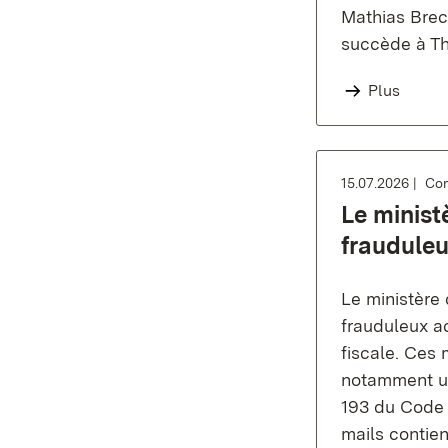
Mathias Brech
succède à Tho
Plus
15.07.2026
Com
Le minist
frauduleu
Le ministère
frauduleux a
fiscale. Ces 
notamment un
193 du Code d
mails contien