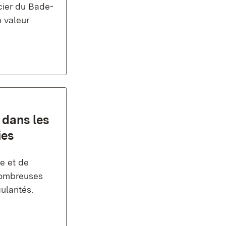
cier du Bade-
 valeur
 dans les
ies
e et de
 nombreuses
ularités.