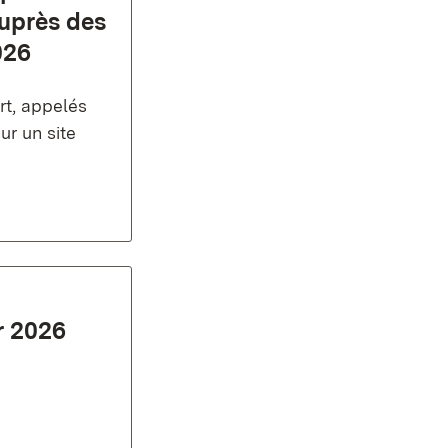
auprès des
026
rt, appelés
ur un site
er 2026