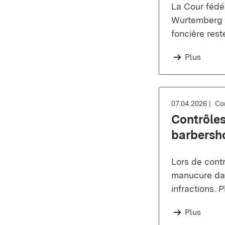
La Cour fédé
Wurtemberg e
foncière rest
Plus
07.04.2026
Co
Contrôle
barbersho
Lors de cont
manucure dan
infractions. 
Plus