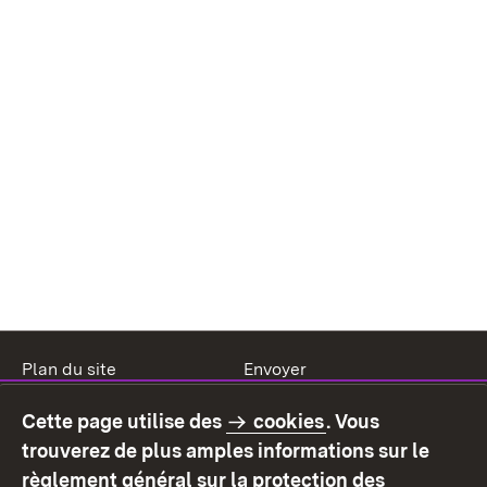
Plan du site
Envoyer
Mentions légales
Protection des données
Cette page utilise des
cookies
. Vous
Mode d'emploi
Déclaration sur
trouverez de plus amples informations sur le
l'accessibilité
règlement général sur la protection des