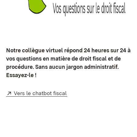
Notre collègue virtuel répond 24 heures sur 24 à
vos questions en matière de droit fiscal et de
procédure. Sans aucun jargon administratif.
Essayez-le !
Externe:
(S’ouvre dans un nouvel ong
Vers le chatbot fiscal