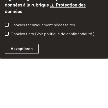
Contact
Signaler un lien brisé
Download:
données à la rubrique
Protection des
(S’ouvre dans un nouvel onglet)
données
.
Cookies techniquement nécessaires
Cookies tiers (Voir politique de confidentialité.)
Akzeptieren
Chatbot fiscal ouvrir
Système de rendez-vous et 
Formulaire de con