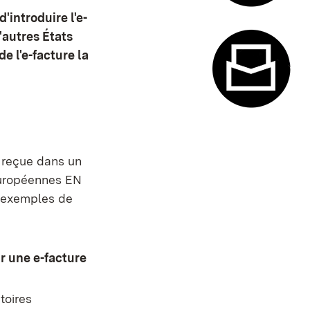
'introduire l'e-
Système de
d'autres États
e l'e-facture la
Formulaire
t reçue dans un
européennes EN
s exemples de
ir une e-facture
toires