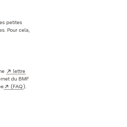
es petites
es. Pour cela,
Externe:
(S’ouvre dans un nouvel onglet)
une
lettre
ternet du BMF
Externe:
(S’ouvre dans un nouvel onglet)
ée
(FAQ
).