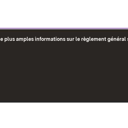
de plus amples informations sur le règlement général 
glet)
Plan du site
Envoyer
Mentions léga
Déclaration sur l'