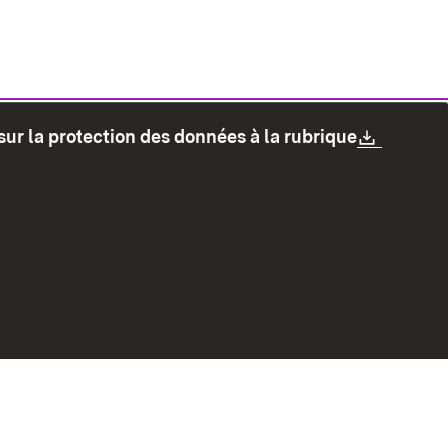
Downlo
sur la protection des données à la rubrique
les
Protection des données
Mode d'emploi
accessibilité
Contact
Signaler un lien brisé