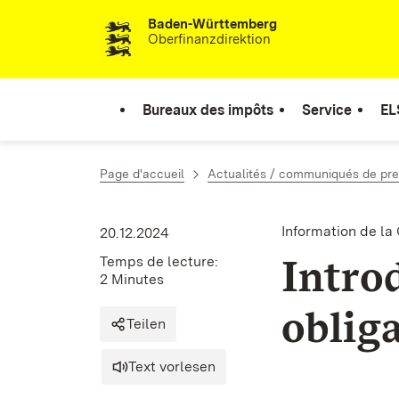
Baden-Württemberg
Passer au contenu
Oberfinanzdirektion
Bureaux des impôts
Service
EL
Page d'accueil
Actualités / communiqués de pr
Information de la
20.12.2024
Introd
Temps de lecture:
2 Minutes
obliga
Teilen
Text vorlesen