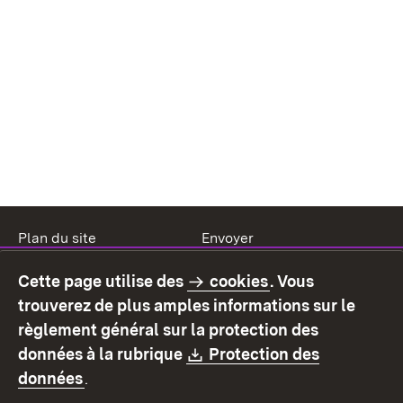
Plan du site
Envoyer
Mentions légales
Protection des données
Cette page utilise des
cookies
. Vous
Mode d'emploi
Déclaration sur
trouverez de plus amples informations sur le
l'accessibilité
règlement général sur la protection des
Contact
Signaler un lien brisé
Download:
données à la rubrique
Protection des
(S’ouvre dans un nouvel onglet)
données
.