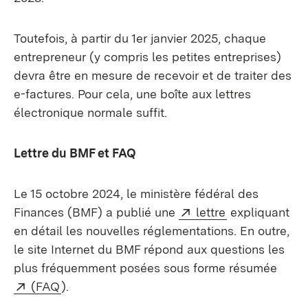
Toutefois, à partir du 1er janvier 2025, chaque
entrepreneur (y compris les petites entreprises)
devra être en mesure de recevoir et de traiter des
e-factures. Pour cela, une boîte aux lettres
électronique normale suffit.
Lettre du BMF et FAQ
Le 15 octobre 2024, le ministère fédéral des
Externe:
(S’ouvre dans 
Finances (BMF) a publié une
lettre
expliquant
en détail les nouvelles réglementations. En outre,
le site Internet du BMF répond aux questions les
plus fréquemment posées sous forme résumée
Externe:
(S’ouvre dans un nouvel onglet)
(FAQ
).