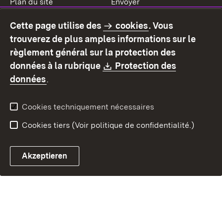
Plan du site
Envoyer
Mentions légales
Protection des données
Cette page utilise des
cookies
. Vous
Mode d'emploi
Déclaration sur
trouverez de plus amples informations sur le
l'accessibilité
règlement général sur la protection des
Contact
Signaler un lien brisé
Download:
données à la rubrique
Protection des
(S’ouvre dans un nouvel onglet)
données
.
Cookies techniquement nécessaires
Cookies tiers (Voir politique de confidentialité.)
Akzeptieren
Chatbot fiscal ouvrir
Système de rendez-vous et 
Formulaire de con