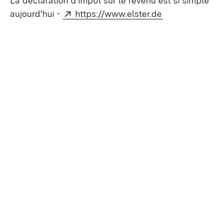
La déclaration d'impôt sur le revenu est si simple
Externe:
(S’ouvre dans 
aujourd'hui -
https://www.elster.de