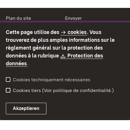
Plan du site
Envoyer
Mentions légales
Protection des données
Cette page utilise des
cookies
. Vous
Mode d'emploi
Déclaration sur
trouverez de plus amples informations sur le
l'accessibilité
règlement général sur la protection des
Contact
Signaler un lien brisé
Download:
données à la rubrique
Protection des
(S’ouvre dans un nouvel onglet)
données
.
Cookies techniquement nécessaires
Cookies tiers (Voir politique de confidentialité.)
Akzeptieren
Chatbot fiscal ouvrir
Système de rendez-vous et 
Formulaire de con