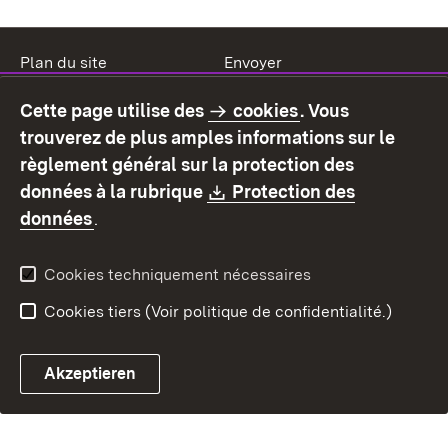
Plan du site
Envoyer
Mentions légales
Protection des données
Cette page utilise des
cookies
. Vous
Mode d'emploi
Déclaration sur
trouverez de plus amples informations sur le
l'accessibilité
règlement général sur la protection des
Contact
Signaler un lien brisé
Download:
données à la rubrique
Protection des
(S’ouvre dans un nouvel onglet)
données
.
Cookies techniquement nécessaires
Cookies tiers (Voir politique de confidentialité.)
Akzeptieren
Chatbot fiscal ouvrir
Système de rendez-vous et 
Formulaire de con