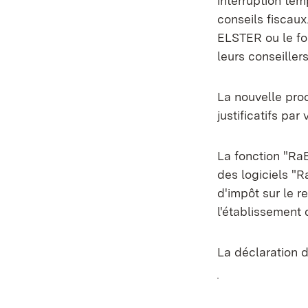
interruption tem
conseils fiscaux.
ELSTER ou le fo
leurs conseiller
La nouvelle pro
justificatifs pa
La fonction "Ra
des logiciels "R
d'impôt sur le r
l'établissement 
La déclaration d
(S’ouvre dans u