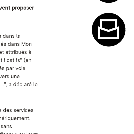
vent proposer
Système de
s dans la
sés dans Mon
et attribués à
Formulaire
ificatifs" (en
és par voie
 vers une
.", a déclaré le
s des services
umériquement.
s sans