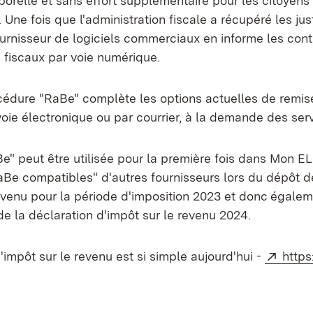
porelle et sans effort supplémentaire pour les citoyens 
 Une fois que l'administration fiscale a récupéré les justi
urnisseur de logiciels commerciaux en informe les cont
s fiscaux par voie numérique.
cédure "RaBe" complète les options actuelles de remis
r voie électronique ou par courrier, à la demande des ser
Be" peut être utilisée pour la première fois dans Mon 
aBe compatibles" d'autres fournisseurs lors du dépôt d
evenu pour la période d'imposition 2023 et donc égalem
de la déclaration d'impôt sur le revenu 2024.
Exter
'impôt sur le revenu est si simple aujourd'hui -
https
n nouvel onglet)