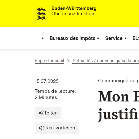
Baden-Württemberg
Passer au contenu
Oberfinanzdirektion
Bureaux des impôts
Service
EL
Page d'accueil
Actualités / communiqués de pr
Communiqué de p
15.07.2025
Mon E
Temps de lecture:
2 Minutes
justif
Teilen
Text vorlesen