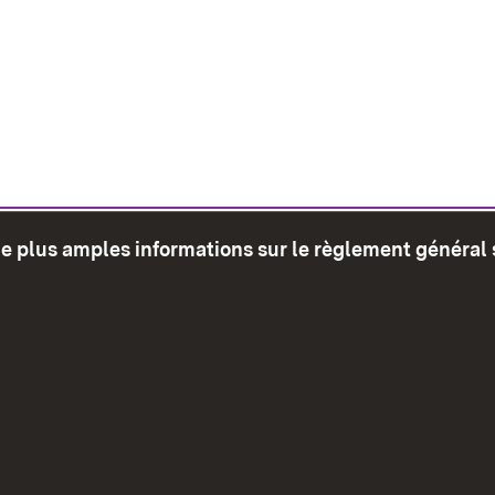
de plus amples informations sur le règlement général 
glet)
Plan du site
Envoyer
Mentions léga
Déclaration sur l'