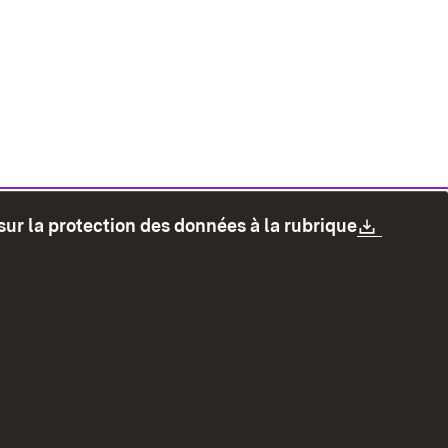
Downlo
sur la protection des données à la rubrique
les
Protection des données
Mode d'emploi
accessibilité
Contact
Signaler un lien brisé