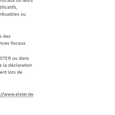
fiscaux ou leurs
ficatifs,
ribuables ou
e des
vices fiscaux.
ELSTER ou dans
e la déclaration
ent lors de
ne:
://www.elster.de