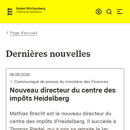
Passer au contenu
Accessibil
Baden-Württemberg
Oberfinanzdirektion
Page d'accueil
Dernières nouvelles
06.08.2026
Communiqué de presse du ministère des Finances
Nouveau directeur du centre des
impôts Heidelberg
Mathias Brecht est le nouveau directeur du
centre des impôts d'Heidelberg. Il succède à
Thomas Riedel, qui a pris sa retraite le 1er