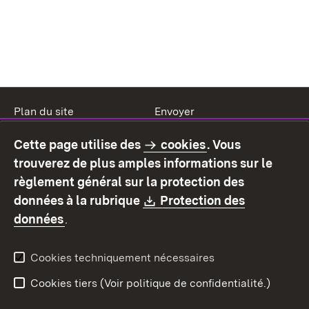
Plan du site
Envoyer
Mentions légales
Protection des données
Cette page utilise des
cookies
. Vous
Mode d'emploi
Déclaration sur
trouverez de plus amples informations sur le
l'accessibilité
règlement général sur la protection des
Contact
Signaler un lien brisé
Download:
données à la rubrique
Protection des
(S’ouvre dans un nouvel onglet)
données
.
Cookies techniquement nécessaires
Cookies tiers (Voir politique de confidentialité.)