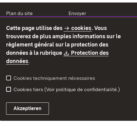
Plan du site
Envoyer
Mentions légales
Protection des données
Cette page utilise des
cookies
. Vous
Mode d'emploi
Déclaration sur
trouverez de plus amples informations sur le
l'accessibilité
règlement général sur la protection des
Contact
Signaler un lien brisé
Download:
données à la rubrique
Protection des
(S’ouvre dans un nouvel onglet)
données
.
Cookies techniquement nécessaires
Cookies tiers (Voir politique de confidentialité.)
Akzeptieren
Chatbot fiscal ouvrir
Système de rendez-vous et 
Formulaire de con