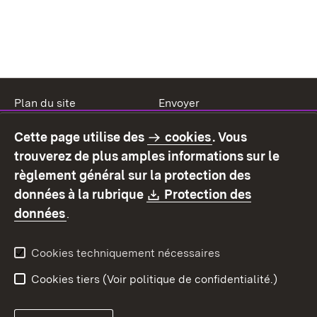
Plan du site
Envoyer
Mentions légales
Protection des données
Cette page utilise des
cookies
. Vous
Mode d'emploi
Déclaration sur
trouverez de plus amples informations sur le
l'accessibilité
règlement général sur la protection des
Contact
Signaler un lien brisé
Download:
données à la rubrique
Protection des
(S’ouvre dans un nouvel onglet)
données
.
Cookies techniquement nécessaires
Cookies tiers (Voir politique de confidentialité.)