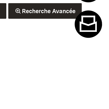
Système de
Recherche Avancée
Formulaire