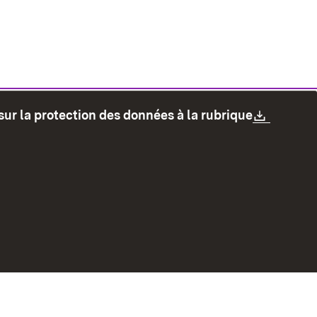
Downlo
sur la protection des données à la rubrique
les
Protection des données
Mode d'emploi
accessibilité
Contact
Signaler un lien brisé