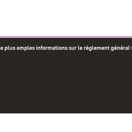
de plus amples informations sur le règlement général 
glet)
Plan du site
Envoyer
Mentions léga
Déclaration sur l'