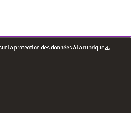
Downlo
sur la protection des données à la rubrique
les
Protection des données
Mode d'emploi
accessibilité
Contact
Signaler un lien brisé