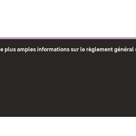
de plus amples informations sur le règlement général 
glet)
Plan du site
Envoyer
Mentions léga
Déclaration sur l'