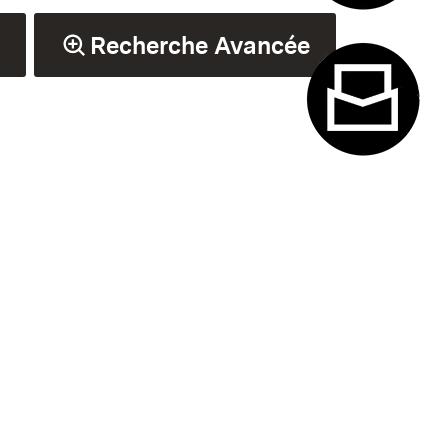
Système de
Recherche Avancée
Formulaire