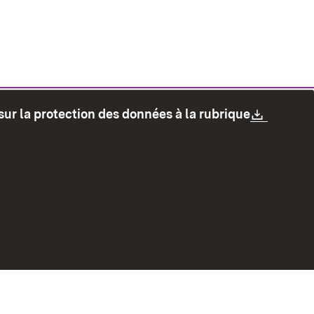
Downlo
sur la protection des données à la rubrique
les
Protection des données
Mode d'emploi
accessibilité
Contact
Signaler un lien brisé