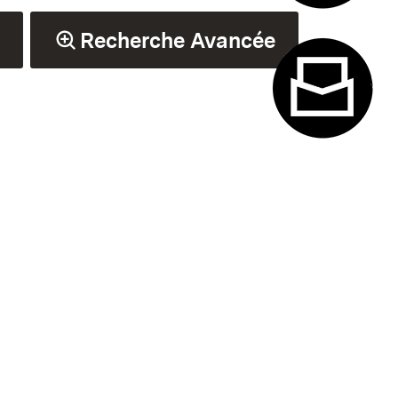
Système de
Recherche Avancée
Formulaire