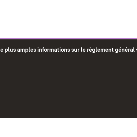
de plus amples informations sur le règlement général 
glet)
Plan du site
Envoyer
Mentions léga
Déclaration sur l'