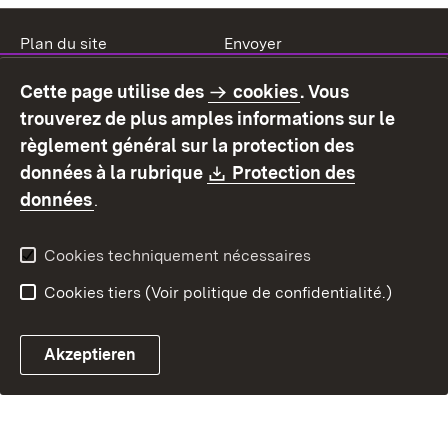
Plan du site
Envoyer
Mentions légales
Protection des données
Cette page utilise des
cookies
. Vous
Mode d'emploi
Déclaration sur
trouverez de plus amples informations sur le
l'accessibilité
règlement général sur la protection des
Contact
Signaler un lien brisé
Download:
données à la rubrique
Protection des
(S’ouvre dans un nouvel onglet)
données
.
Cookies techniquement nécessaires
Cookies tiers (Voir politique de confidentialité.)
Akzeptieren
Chatbot fiscal ouvrir
Système de rendez-vous et 
Formulaire de con