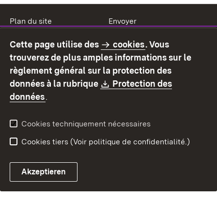
Plan du site
Envoyer
Mentions légales
Protection des données
Cette page utilise des
cookies
. Vous
Mode d'emploi
Déclaration sur
trouverez de plus amples informations sur le
l'accessibilité
règlement général sur la protection des
Contact
Signaler un lien brisé
Download:
données à la rubrique
Protection des
(S’ouvre dans un nouvel onglet)
données
.
Cookies techniquement nécessaires
Cookies tiers (Voir politique de confidentialité.)
Akzeptieren
Chatbot fiscal ouvrir
Système de rendez-vous et 
Formulaire de con