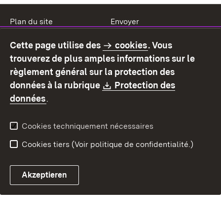
Plan du site
Envoyer
Mentions légales
Protection des données
Cette page utilise des
cookies
. Vous
Mode d'emploi
Déclaration sur
trouverez de plus amples informations sur le
l'accessibilité
règlement général sur la protection des
Contact
Signaler un lien brisé
Download:
données à la rubrique
Protection des
(S’ouvre dans un nouvel onglet)
données
.
Cookies techniquement nécessaires
Cookies tiers (Voir politique de confidentialité.)
Akzeptieren
Chatbot fiscal ouvrir
Système de rendez-vous et 
Formulaire de con