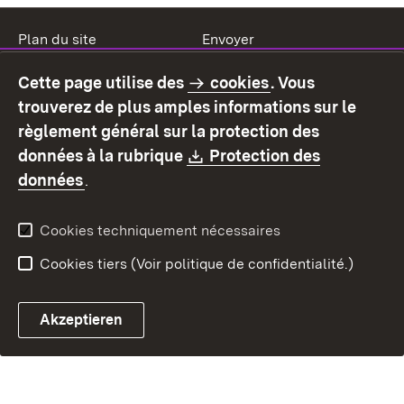
Plan du site
Envoyer
Mentions légales
Protection des données
Cette page utilise des
cookies
. Vous
Mode d'emploi
Déclaration sur
trouverez de plus amples informations sur le
l'accessibilité
règlement général sur la protection des
Contact
Signaler un lien brisé
Download:
données à la rubrique
Protection des
(S’ouvre dans un nouvel onglet)
données
.
Cookies techniquement nécessaires
Cookies tiers (Voir politique de confidentialité.)
Akzeptieren
Chatbot fiscal ouvrir
Système de rendez-vous et 
Formulaire de con