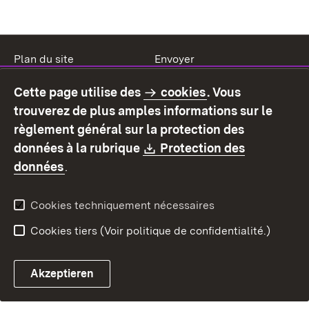
Plan du site
Envoyer
Mentions légales
Protection des données
Cette page utilise des
cookies
. Vous
Mode d'emploi
Déclaration sur
trouverez de plus amples informations sur le
l'accessibilité
règlement général sur la protection des
Contact
Signaler un lien brisé
Download:
données à la rubrique
Protection des
(S’ouvre dans un nouvel onglet)
données
.
Cookies techniquement nécessaires
Cookies tiers (Voir politique de confidentialité.)
Akzeptieren
Chatbot fiscal ouvrir
Système de rendez-vous et 
Formulaire de con