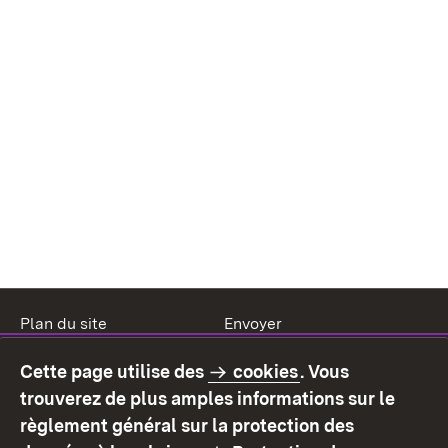
Plan du site
Envoyer
Mentions légales
Protection des données
Cette page utilise des
cookies
. Vous
Mode d'emploi
Déclaration sur
trouverez de plus amples informations sur le
l'accessibilité
règlement général sur la protection des
Contact
Signaler un lien brisé