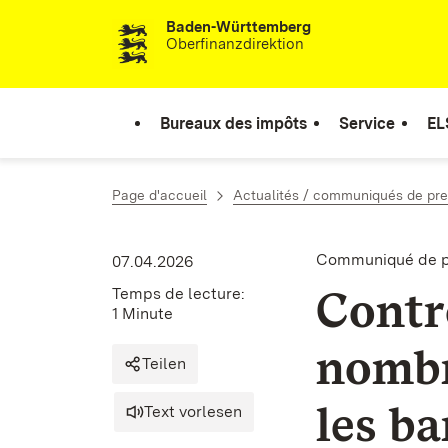
Baden-Württemberg
Passer au contenu
Oberfinanzdirektion
Bureaux des impôts
Service
EL
Page d'accueil
Actualités / communiqués de pr
Communiqué de pr
07.04.2026
Contrô
Temps de lecture:
1 Minute
nomb
Teilen
les ba
Text vorlesen