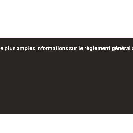
de plus amples informations sur le règlement général 
glet)
Plan du site
Envoyer
Mentions léga
Déclaration sur l'