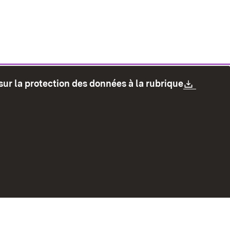
Downlo
sur la protection des données à la rubrique
les
Protection des données
Mode d'emploi
accessibilité
Contact
Signaler un lien brisé