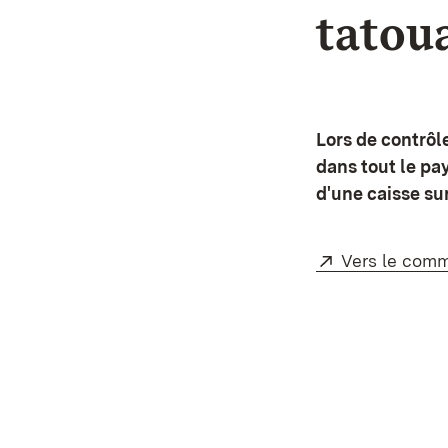
tatoua
Lors de contrôl
dans tout le pa
d'une caisse su
Externe:
Vers le com