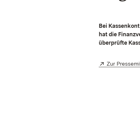
Bei Kassenkont
hat die Finanzv
überprüfte Kas
Extern:
Zur Pressemi