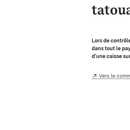
tatoua
Lors de contrôl
dans tout le pa
d'une caisse su
Externe:
Vers le com