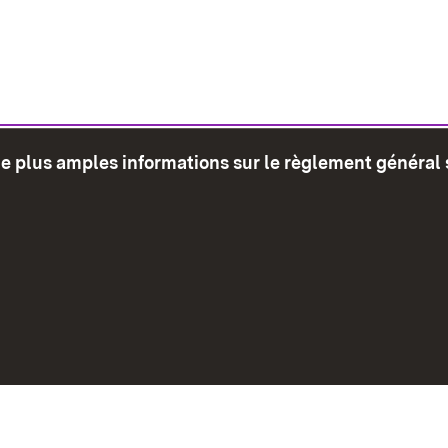
de plus amples informations sur le règlement général 
glet)
Plan du site
Envoyer
Mentions léga
Déclaration sur l'