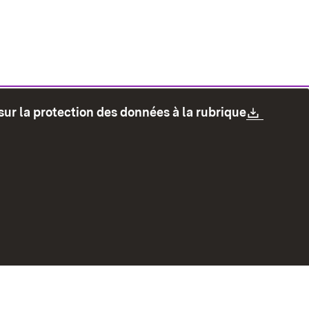
Downlo
sur la protection des données à la rubrique
les
Protection des données
Mode d'emploi
accessibilité
Contact
Signaler un lien brisé