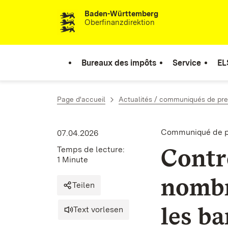
Baden-Württemberg
Passer au contenu
Oberfinanzdirektion
Bureaux des impôts
Service
EL
Page d'accueil
Actualités / communiqués de pr
Communiqué de pr
07.04.2026
Contrô
Temps de lecture:
1 Minute
nomb
Teilen
les ba
Text vorlesen