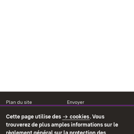
Plan du site
Envoyer
Mentions légales
Protection des données
Cette page utilise des
cookies
. Vous
Mode d'emploi
Déclaration sur
trouverez de plus amples informations sur le
l'accessibilité
règlement général sur la protection des