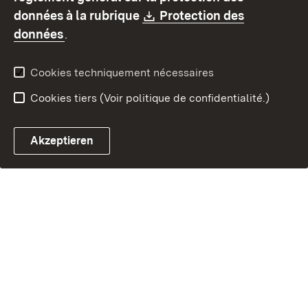
Contact
Signaler un lien brisé
Download:
données à la rubrique
Protection des
(S’ouvre dans un nouvel onglet)
données
.
Cookies techniquement nécessaires
Cookies tiers (Voir politique de confidentialité.)
Akzeptieren
Chatbot fiscal ouvrir
Système de rendez-vous et 
Formulaire de con