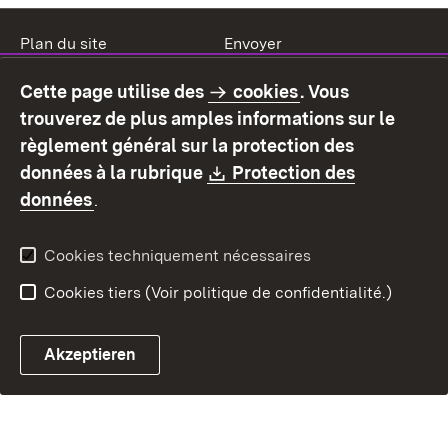
Plan du site
Envoyer
Mentions légales
Protection des données
Cette page utilise des
cookies
. Vous
Mode d'emploi
Déclaration sur
trouverez de plus amples informations sur le
l'accessibilité
règlement général sur la protection des
Contact
Signaler un lien brisé
Download:
données à la rubrique
Protection des
(S’ouvre dans un nouvel onglet)
données
.
Cookies techniquement nécessaires
Cookies tiers (Voir politique de confidentialité.)
Akzeptieren
Chatbot fiscal ouvrir
Système de rendez-vous et 
Formulaire de con