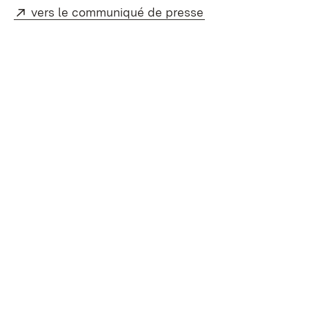
Externe:
(S’ouvre dans un n
vers le communiqué de presse