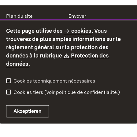
Plan du site
Envoyer
Mentions légales
Protection des données
Cette page utilise des
cookies
. Vous
Mode d'emploi
Déclaration sur
trouverez de plus amples informations sur le
l'accessibilité
règlement général sur la protection des
Contact
Signaler un lien brisé
Download:
données à la rubrique
Protection des
(S’ouvre dans un nouvel onglet)
données
.
Cookies techniquement nécessaires
Cookies tiers (Voir politique de confidentialité.)
Akzeptieren
Chatbot fiscal ouvrir
Système de rendez-vous et 
Formulaire de con