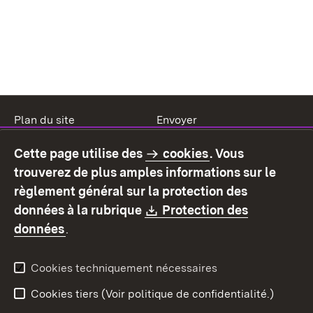
Plan du site
Envoyer
Mentions légales
Protection des données
Cette page utilise des
cookies
. Vous
Mode d'emploi
Déclaration sur
trouverez de plus amples informations sur le
l'accessibilité
règlement général sur la protection des
Contact
Signaler un lien brisé
Download:
données à la rubrique
Protection des
(S’ouvre dans un nouvel onglet)
données
.
Cookies techniquement nécessaires
Cookies tiers (Voir politique de confidentialité.)