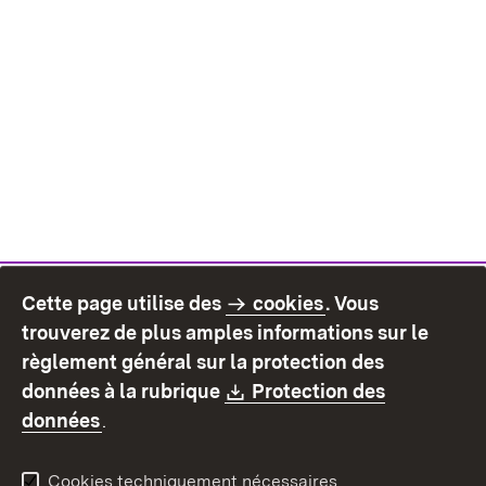
Cette page utilise des
cookies
. Vous
trouverez de plus amples informations sur le
règlement général sur la protection des
Download:
données à la rubrique
Protection des
(S’ouvre dans un nouvel onglet)
données
.
Cookies techniquement nécessaires