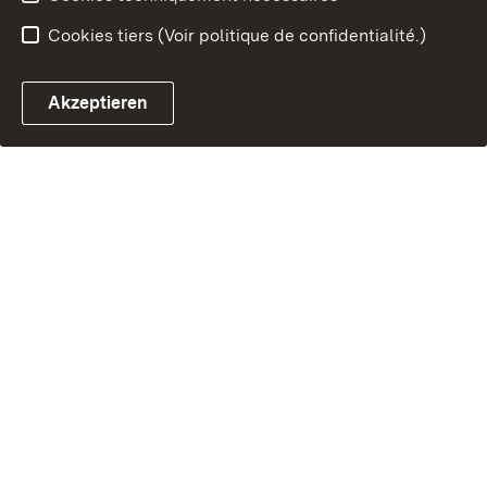
Cookies tiers (Voir politique de confidentialité.)
Akzeptieren
Chatbot fiscal ouvrir
Système de rendez-vous et 
Formulaire de con
Les questions les plus fréquemment
posées par les autres citoyens :
Quels sont les délais de dépôt de la déclaration
d'impôt sur le revenu ?
Comment et où puis-je obtenir mon numéro
d'identification fiscale ?