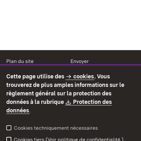
Plan du site
Envoyer
Mentions légales
Protection des données
Cette page utilise des
cookies
. Vous
Mode d'emploi
Déclaration sur
trouverez de plus amples informations sur le
l'accessibilité
règlement général sur la protection des
Contact
Signaler un lien brisé
Download:
données à la rubrique
Protection des
(S’ouvre dans un nouvel onglet)
données
.
Cookies techniquement nécessaires
Cookies tiers (Voir politique de confidentialité.)