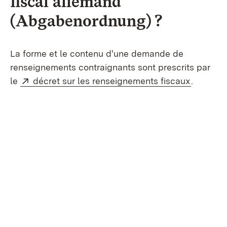
fiscal allemand
(Abgabenordnung) ?
La forme et le contenu d'une demande de
renseignements contraignants sont prescrits par
Externe:
(S’ouvre
le
décret sur les renseignements fiscaux
.