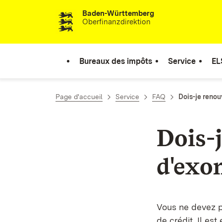
Baden-Württemberg
Passer au contenu
Oberfinanzdirektion
Bureaux des impôts
Service
EL
Page d'accueil
Service
FAQ
Dois-je reno
Dois-
d'exo
Vous ne devez pr
de crédit. Il es