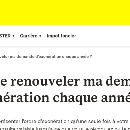
STER
Carrière
Impôt foncier
uveler ma demande d'exonération chaque année ?
je renouveler ma de
nération chaque anné
ésenter l'ordre d'exonération qu'une seule fois à votr
t ensuite valable jusqu'à ce que vous le révoquiez ou le 