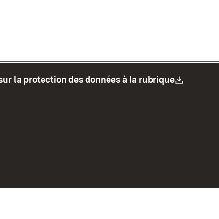
Downlo
sur la protection des données à la rubrique
les
Protection des données
Mode d'emploi
accessibilité
Contact
Signaler un lien brisé