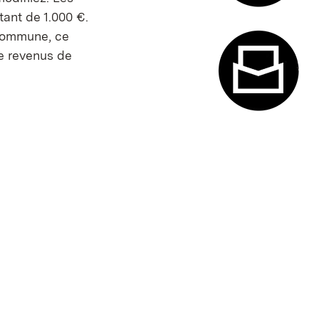
ant de 1.000 €.
Système de
 commune, ce
de revenus de
Formulaire