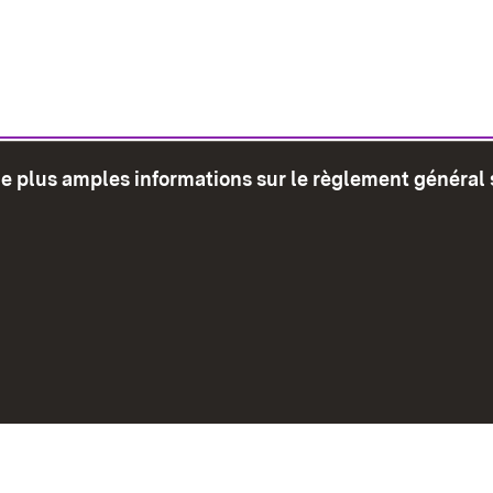
de plus amples informations sur le règlement général 
glet)
Plan du site
Envoyer
Mentions léga
Déclaration sur l'