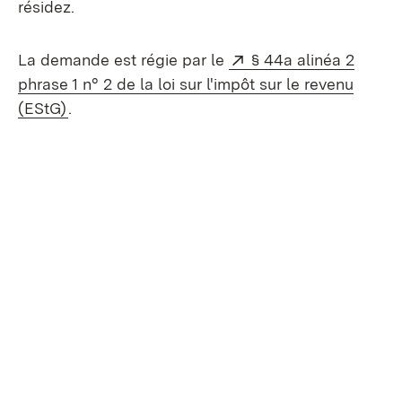
résidez.
Externe:
La demande est régie par le
§ 44a alinéa 2
phrase 1 n° 2 de la loi sur l'impôt sur le revenu
(S’ouvre dans un nouvel onglet)
(EStG)
.