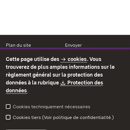
Plan du site
Envoyer
Mentions légales
Protection des données
Cette page utilise des
cookies
. Vous
Mode d'emploi
Déclaration sur
trouverez de plus amples informations sur le
l'accessibilité
règlement général sur la protection des
Contact
Signaler un lien brisé
Download:
données à la rubrique
Protection des
(S’ouvre dans un nouvel onglet)
données
.
Cookies techniquement nécessaires
Cookies tiers (Voir politique de confidentialité.)