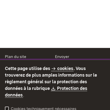
Plan du site
Envoyer
Mentions légales
Protection des données
Cette page utilise des
cookies
. Vous
Mode d'emploi
Déclaration sur
trouverez de plus amples informations sur le
l'accessibilité
règlement général sur la protection des
Contact
Signaler un lien brisé
Download:
données à la rubrique
Protection des
(S’ouvre dans un nouvel onglet)
données
.
Cookies techniquement nécessaires