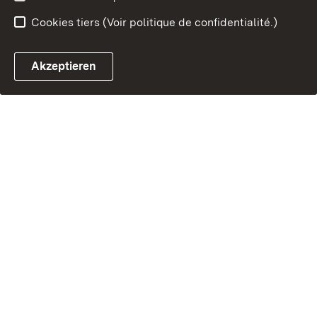
Cookies tiers (Voir politique de confidentialité.)
Akzeptieren
Chatbot fiscal ouvrir
Système de rendez-vous et 
Formulaire de con