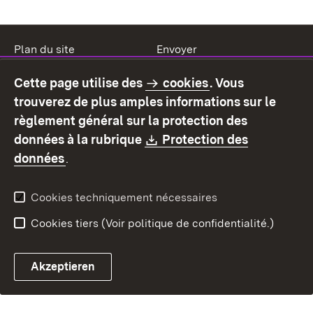
Plan du site
Envoyer
Mentions légales
Protection des données
Cette page utilise des
cookies
. Vous
Mode d'emploi
Déclaration sur
trouverez de plus amples informations sur le
l'accessibilité
règlement général sur la protection des
Contact
Signaler un lien brisé
Download:
données à la rubrique
Protection des
(S’ouvre dans un nouvel onglet)
données
.
Cookies techniquement nécessaires
Cookies tiers (Voir politique de confidentialité.)
Akzeptieren
Chatbot fiscal ouvrir
Système de rendez-vous et 
Formulaire de con