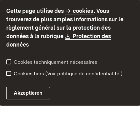
Mentions légales
Protection des données
Cette page utilise des
cookies
. Vous
Mode d'emploi
Déclaration sur
trouverez de plus amples informations sur le
l'accessibilité
règlement général sur la protection des
Contact
Signaler un lien brisé
Download:
données à la rubrique
Protection des
(S’ouvre dans un nouvel onglet)
données
.
Cookies techniquement nécessaires
Cookies tiers (Voir politique de confidentialité.)
Akzeptieren
Chatbot fiscal ouvrir
Système de rendez-vous et 
Formulaire de con