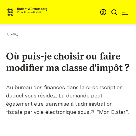
Passer au contenu
Accessibil
Baden-Württemberg
Oberfinanzdirektion
FAQ
Où puis-je choisir ou faire
modifier ma classe d'impôt ?
Au bureau des finances dans la circonscription
duquel vous résidez. La demande peut
également être transmise à l'administration
Externe:
(S’o
fiscale par voie électronique sous
"Mon Elster
".