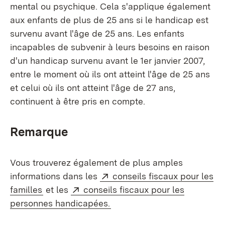
mental ou psychique. Cela s'applique également
aux enfants de plus de 25 ans si le handicap est
survenu avant l'âge de 25 ans. Les enfants
incapables de subvenir à leurs besoins en raison
d'un handicap survenu avant le 1er janvier 2007,
entre le moment où ils ont atteint l'âge de 25 ans
et celui où ils ont atteint l'âge de 27 ans,
continuent à être pris en compte.
Remarque
Vous trouverez également de plus amples
Externe:
informations dans les
conseils fiscaux pour les
(S’ouvre dans un nouvel onglet)
Externe:
familles
et les
conseils fiscaux pour les
(S’ouvre dans un nouvel ong
personnes handicapées.