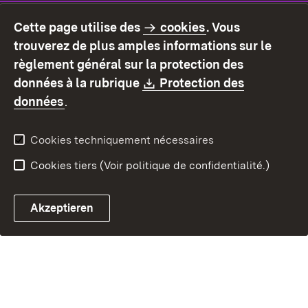
Mentions légales
Protection des données
Cette page utilise des
cookies
. Vous
Mode d'emploi
Déclaration sur
trouverez de plus amples informations sur le
l'accessibilité
règlement général sur la protection des
Contact
Signaler un lien brisé
Download:
données à la rubrique
Protection des
(S’ouvre dans un nouvel onglet)
données
.
Cookies techniquement nécessaires
Cookies tiers (Voir politique de confidentialité.)
Akzeptieren
Chatbot fiscal ouvrir
Système de rendez-vous et 
Formulaire de con